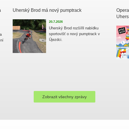
a
Uherský Brod má nový pumptrack
Opera
Uhers
20.7.2026
Uherský Brod rozšířil nabídku
sportovišť o nový pumptrack v
a
Újezdci.
ní
Zobrazit všechny zprávy