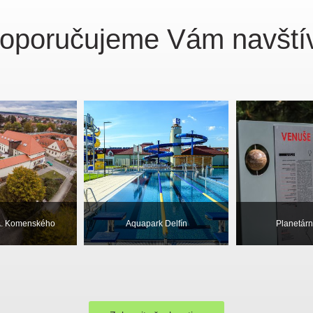
oporučujeme Vám navštív
A. Komenského
Aquapark Delfín
Planetárn