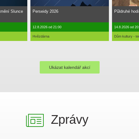
tmění Slunce
Perseidy 2026
Půldruhé hod
12.8.2026 od 21:00
14.8.2026 od 20
Hvězdárna
Dům kultury - te
Ukázat kalendář akcí
Zprávy