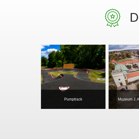
D
Pumptrack
Muzeum J. 