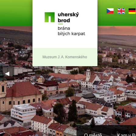
Muzeum J. A. Komenského
◀
O městě
Kam v B