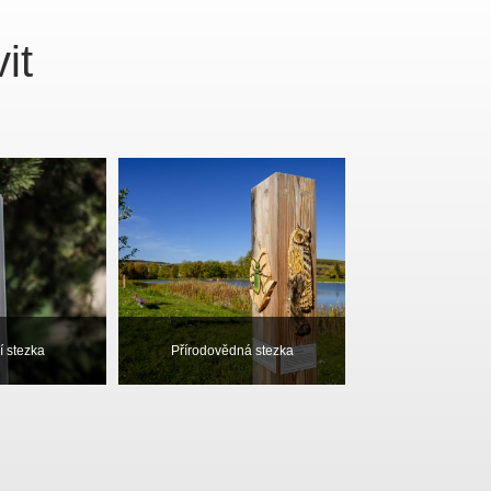
it
í stezka
Přírodovědná stezka