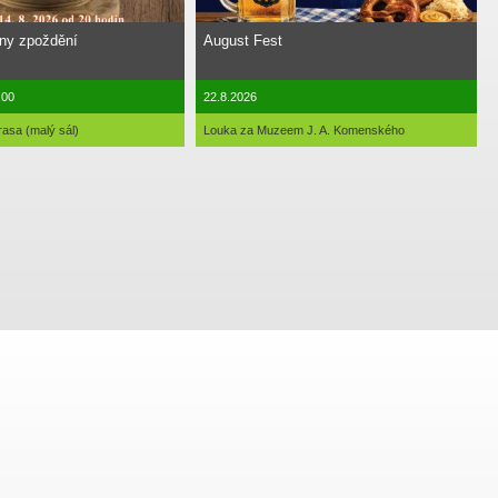
iny zpoždění
August Fest
:00
22.8.2026
rasa (malý sál)
Louka za Muzeem J. A. Komenského