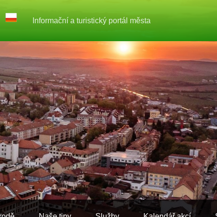
Informační a turistický portál města
rodě
Naše tipy
Služby
Kalendář akcí