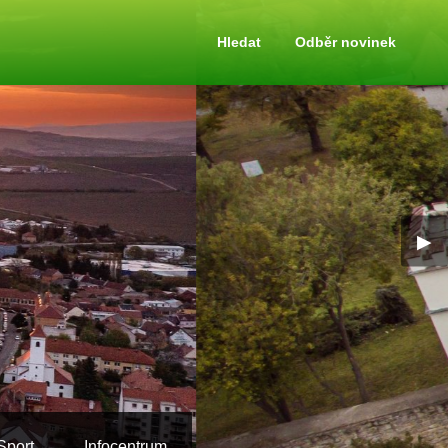
Hledat
Odběr novinek
▶
Sport
Infocentrum