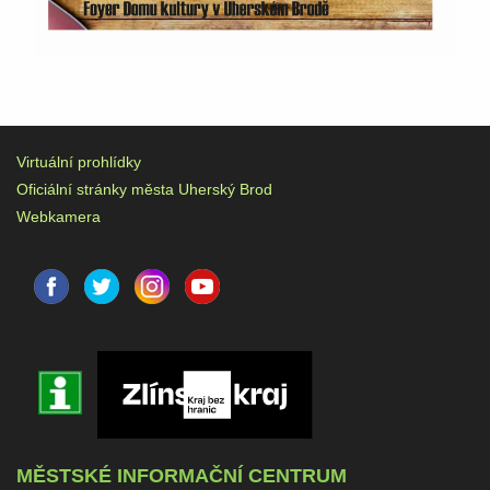
Virtuální prohlídky
Oficiální stránky města Uherský Brod
Webkamera
MĚSTSKÉ INFORMAČNÍ CENTRUM