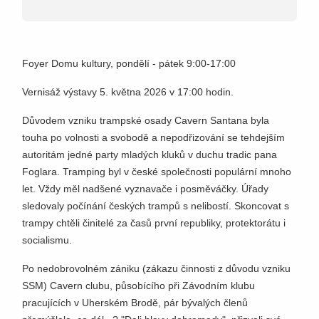
Foyer Domu kultury, pondělí - pátek 9:00-17:00
Vernisáž výstavy 5. května 2026 v 17:00 hodin.
Důvodem vzniku trampské osady Cavern Santana byla
touha po volnosti a svobodě a nepodřizování se tehdejším
autoritám jedné party mladých kluků v duchu tradic pana
Foglara. Tramping byl v české společnosti populární mnoho
let. Vždy měl nadšené vyznavače i posměváčky. Úřady
sledovaly počínání českých trampů s nelibostí. Skoncovat s
trampy chtěli činitelé za časů první republiky, protektorátu i
socialismu.
Po nedobrovolném zániku (zákazu činnosti z důvodu vzniku
SSM) Cavern clubu, působícího při Závodním klubu
pracujících v Uherském Brodě, pár bývalých členů