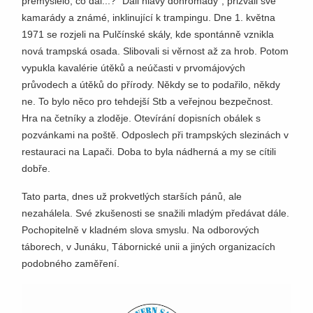
přemýšlelo, co dál...? "Dali hlavy dohromady", přizvali své
kamarády a známé, inklinující k trampingu. Dne 1. května
1971 se rozjeli na Pulčínské skály, kde spontánně vznikla
nová trampská osada. Slibovali si věrnost až za hrob. Potom
vypukla kavalérie útěků a neúčasti v prvomájových
průvodech a útěků do přírody. Někdy se to podařilo, někdy
ne. To bylo něco pro tehdejší Stb a veřejnou bezpečnost.
Hra na četníky a zloděje. Otevírání dopisních obálek s
pozvánkami na poště. Odposlech při trampských slezinách v
restauraci na Lapači. Doba to byla nádherná a my se cítili
dobře.
Tato parta, dnes už prokvetlých starších pánů, ale
nezahálela. Své zkušenosti se snažili mladým předávat dále.
Pochopitelně v kladném slova smyslu. Na odborových
táborech, v Junáku, Tábornické unii a jiných organizacích
podobného zaměření.