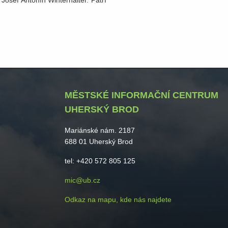
 Josef Antonín Winterhalter. Patří
MĚSTSKÉ INFORMAČNÍ CENTRUM
UHERSKÝ BROD
Mariánské nám. 2187
688 01 Uherský Brod
tel: +420 572 805 125
mic@ub.cz
Odkaz na mapu, kde nás najdete