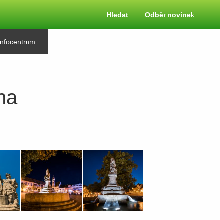
Hledat
Odběr novinek
Infocentrum
na