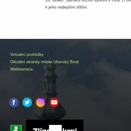
18. století. Barokní sochu vytvořil v roce 1756
k jeho nejlepším dílům.
Virtuální prohlídky
Oficiální stránky města Uherský Brod
Webkamera