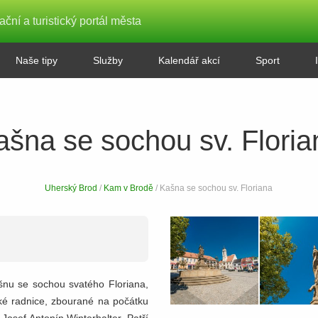
ační a turistický portál města
Naše tipy
Služby
Kalendář akcí
Sport
ašna se sochou sv. Floria
Uherský Brod
/
Kam v Brodě
/ Kašna se sochou sv. Floriana
nu se sochou svatého Floriana,
ské radnice, zbourané na počátku