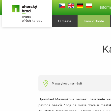
Inform
O městě
Kam v Brodě
K
Masarykovo náměstí
Uprostřed Masarykova náměstí naleznete kaš
patrona hasičů. Stojí na místě dřívější měst