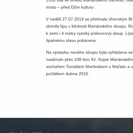
1930 stál ve středu Mariánského náměstí, odk
místo – před Dům kultury .
V neděli 27.07.2014 se přehnala Uherským Br
zlomila lípu v blízkosti Mariánského sloupu. 
k zemi i 4 metry vysoký pískovcový sloup. Lí
špatnému stavu pokácena.
Na výstavbu nového sloupu byla vyhlášena veř
nasbíralo přes 108 tisíc Kč. Kopie Mariánskéh
sochařem Tomášem Martinákem z Mařatic a u
počátkem dubna 2015.