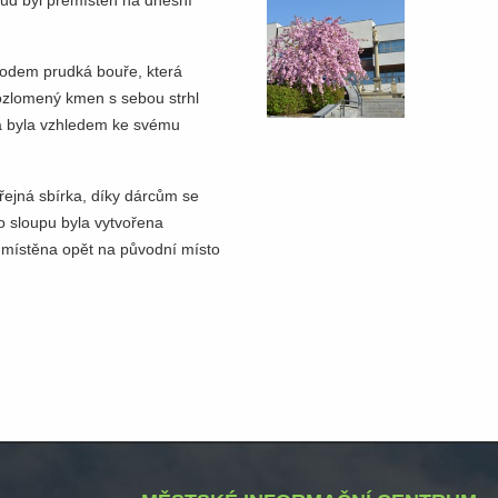
ud byl přemístěn na dnešní
odem prudká bouře, která
Rozlomený kmen s sebou strhl
pa byla vzhledem ke svému
ejná sbírka, díky dárcům se
o sloupu byla vytvořena
místěna opět na původní místo