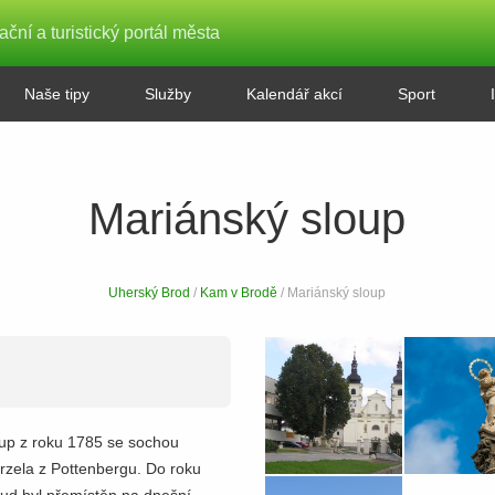
ační a turistický portál města
Naše tipy
Služby
Kalendář akcí
Sport
Mariánský sloup
Uherský Brod
/
Kam v Brodě
/ Mariánský sloup
up z roku 1785 se sochou
zela z Pottenbergu. Do roku