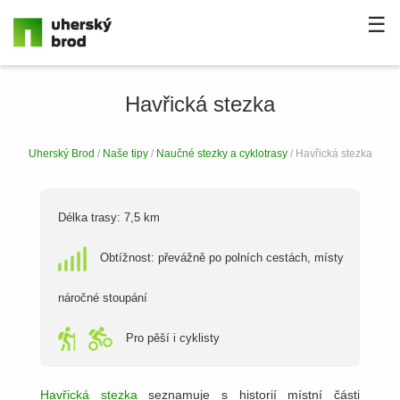
☰
Havřická stezka
Uherský Brod
/
Naše tipy
/
Naučné stezky a cyklotrasy
/ Havřická stezka
Délka trasy: 7,5 km
Obtížnost: převážně po polních cestách, místy
náročné stoupání
Pro pěší i cyklisty
Havřická stezka
seznamuje s historií místní části