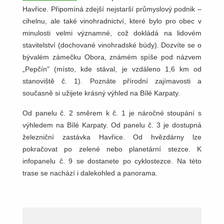
Havřice. Připomíná zdejší nejstarší průmyslový podnik –
cihelnu, ale také vinohradnictví, které bylo pro obec v
minulosti velmi významné, což dokládá na lidovém
stavitelství (dochované vinohradské búdy). Dozvíte se o
bývalém zámečku Obora, známém spíše pod názvem
„Pepčín" (místo, kde stával, je vzdáleno 1,6 km od
stanoviště č. 1). Poznáte přírodní zajímavosti a
současně si užijete krásný výhled na Bílé Karpaty.
Od panelu č. 2 směrem k č. 1 je náročné stoupání s
výhledem na Bílé Karpaty. Od panelu č. 3 je dostupná
železniční zastávka Havřice. Od hvězdárny lze
pokračovat po zelené nebo planetární stezce. K
infopanelu č. 9 se dostanete po cyklostezce. Na této
trase se nachází i dalekohled a panorama.