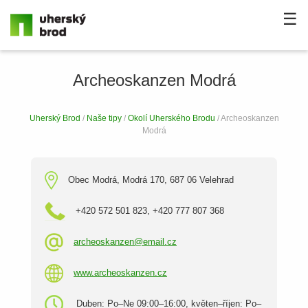
☰
Archeoskanzen Modrá
Uherský Brod
/
Naše tipy
/
Okolí Uherského Brodu
/ Archeoskanzen
Modrá
Obec Modrá, Modrá 170, 687 06 Velehrad
+420 572 501 823, +420 777 807 368
archeoskanzen@email.cz
www.archeoskanzen.cz
Duben: Po–Ne 09:00–16:00, květen–říjen: Po–