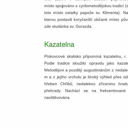
místo spo
j
ováno s cyrilometodějskou tradicí (s
toto místo ostatky papeže sv. Klimenta). N
kterou postavili koryčanští občané místo pů
zde studánka sv. Gorazda.
Kazatelna
Pískovcové skalisko připomíná kazatelnu, r
Podle tradice sloužilo opravdu jako kaza
Metodějovi a později augustiniánům z nedale
m a z jejího vrcholu je široký výhled přes úd
hřeben Chřibů, nedalekou zříceninu hra
přehrady. Nachází se na frekventované 
navštěvována.