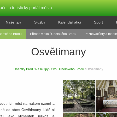
ační a turistický portál města
Naše tipy
Služby
Kalendář akcí
Sport
herského Brodu
Příroda v okolí Uherského Brodu
Poznávací hry a mobiln
Osvětimany
Uherský Brod
/
Naše tipy
/
Okolí Uherského Brodu
/ Osvětimany
h poutních míst na našem území a
ně od obce Osvětimany. Lidé si
i jako Klimentek, jelikož je