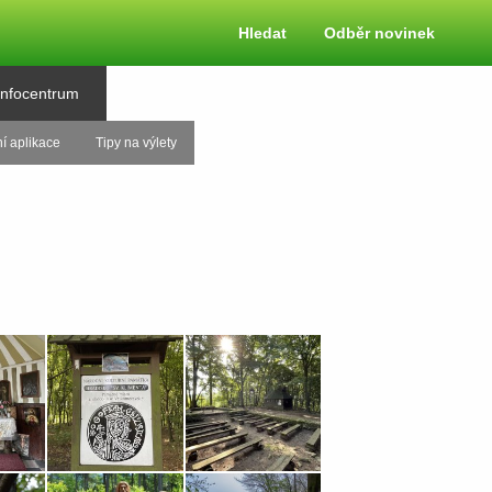
Hledat
Odběr novinek
Infocentrum
í aplikace
Tipy na výlety