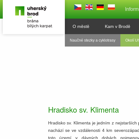
Inform
O městě
Kam v Brodě
Naučné stezky a cyklotrasy
Okolí U
Hradisko sv. Klimenta
Hradisko sv. Klimenta je jedním z nejstaršíc
nachází se ve vzdálenosti 4 km severozápad
toto území v dávných dobách pojmenoval