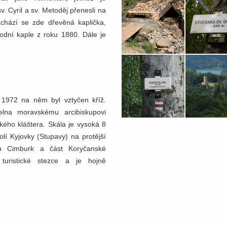
v. Cyril a sv. Metoděj přenesli na
achází se zde dřevěná kaplička,
vodní kaple z roku 1880. Dále je
. 1972 na něm byl vztyčen kříž.
telna moravskému arcibiskupovi
kého kláštera. Skála je vysoká 8
olí Kyjovky (Stupavy) na protější
du Cimburk a část Koryčanské
turistické stezce a je hojně