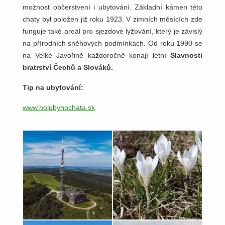
možnost občerstvení i ubytování. Základní kámen této
chaty byl položen již roku 1923. V zimních měsících zde
funguje také areál pro sjezdové lyžování, který je závislý
na přírodních sněhových podmínkách. Od roku 1990 se
na Velké Javořině každoročně konají letní
Slavnosti
bratrství Čechů a Slováků.
Tip na ubytování:
www.holubyhochata.sk