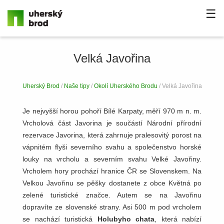
☰
Velká Javořina
Uherský Brod
/
Naše tipy
/
Okolí Uherského Brodu
/ Velká Javořina
Je nejvyšší horou pohoří Bílé Karpaty, měří 970 m n. m.
Vrcholová část Javorina je součástí Národní přírodní
rezervace Javorina, která zahrnuje pralesovitý porost na
vápnitém flyši severního svahu a společenstvo horské
louky na vrcholu a severním svahu Velké Javořiny.
Vrcholem hory prochází hranice ČR se Slovenskem. Na
Velkou Javořinu se pěšky dostanete z obce Květná po
zelené turistické značce. Autem se na Javořinu
dopravíte ze slovenské strany. Asi 500 m pod vrcholem
se nachází turistická
Holubyho chata
, která nabízí