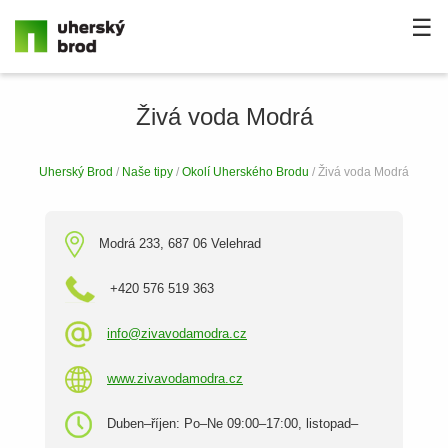
☰
Živá voda Modrá
Uherský Brod
/
Naše tipy
/
Okolí Uherského Brodu
/ Živá voda Modrá
Modrá 233, 687 06 Velehrad
+420 576 519 363
info@zivavodamodra.cz
www.zivavodamodra.cz
Duben–říjen: Po–Ne 09:00–17:00, listopad–