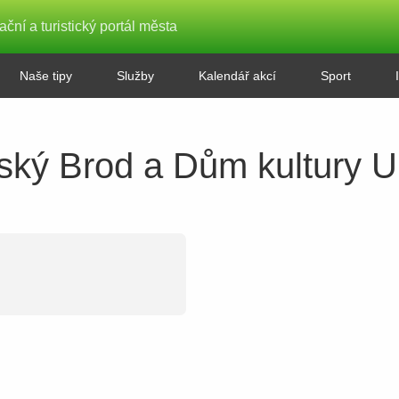
ační a turistický portál města
Naše tipy
Služby
Kalendář akcí
Sport
ský Brod a Dům kultury U