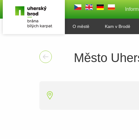
Inform
O městě
Kam v Brodě
Město Uher