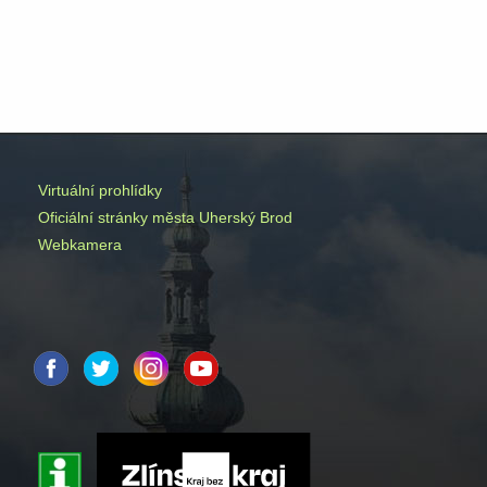
Virtuální prohlídky
Oficiální stránky města Uherský Brod
Webkamera