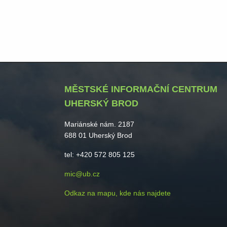
MĚSTSKÉ INFORMAČNÍ CENTRUM
UHERSKÝ BROD
Mariánské nám. 2187
688 01 Uherský Brod
tel: +420 572 805 125
mic@ub.cz
Odkaz na mapu, kde nás najdete