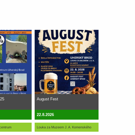
025
August Fest
22.8.2026
 centrum
Louka za Muzeem J. A. Komenského