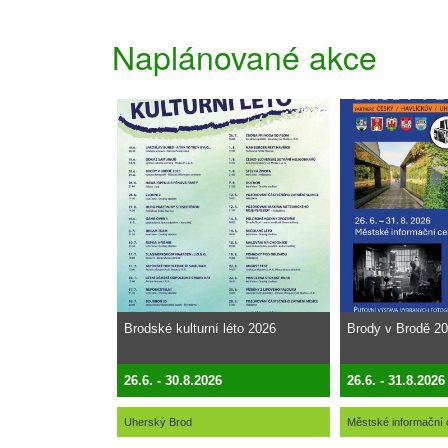
Naplánované akce
Brodské kulturní léto 2026
Brody v Brodě 2
26.6. - 30.8.2026
26.6. - 31.8.2026
Uherský Brod
Městské informační