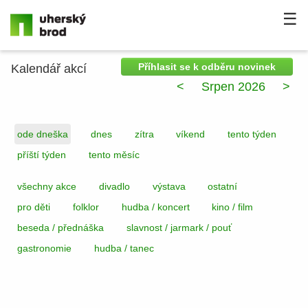
☰
Příhlasit se k odběru novinek
Kalendář akcí
<
Srpen 2026
>
ode dneška
dnes
zítra
víkend
tento týden
příští týden
tento měsíc
všechny akce
divadlo
výstava
ostatní
pro děti
folklor
hudba / koncert
kino / film
beseda / přednáška
slavnost / jarmark / pouť
gastronomie
hudba / tanec