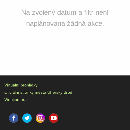
Na zvolený datum a filtr není
naplánovaná žádná akce.
Virtuální prohlídky
Oficiální stránky města Uherský Brod
Webkamera