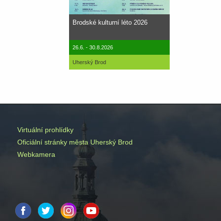
Brodské kulturní léto 2026
26.6. - 30.8.2026
Uherský Brod
Virtuální prohlídky
Oficiální stránky města Uherský Brod
Webkamera