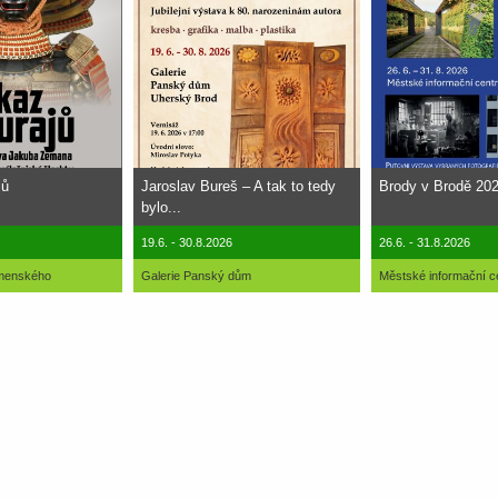
jů
Jaroslav Bureš – A tak to tedy
Brody v Brodě 20
bylo...
19.6. - 30.8.2026
26.6. - 31.8.2026
omenského
Galerie Panský dům
Městské informační 