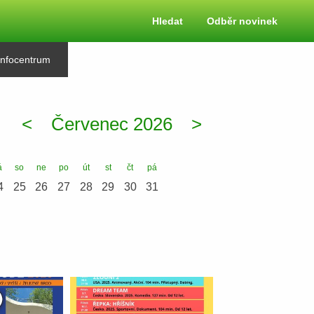
Hledat
Odběr novinek
Infocentrum
<
Červenec 2026
>
á
so
ne
po
út
st
čt
pá
4
25
26
27
28
29
30
31