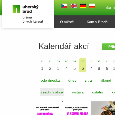
Inform
O městě
Kam v Brodě
Kalendář akcí
Pří
st
čt
pá
so
ne
po
út
st
čt
1
2
3
4
5
6
7
8
9
ode dneška
dnes
zítra
víkend
všechny akce
výstava
ostatní
ki