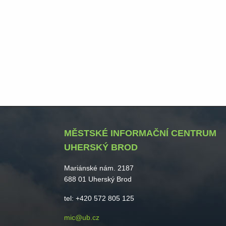
MĚSTSKÉ INFORMAČNÍ CENTRUM
UHERSKÝ BROD
Mariánské nám. 2187
688 01 Uherský Brod
tel: +420 572 805 125
mic@ub.cz