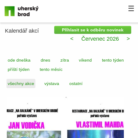
☰
Příhlasit se k odběru novinek
Kalendář akcí
<
Červenec 2026
>
ode dneška
dnes
zítra
víkend
tento týden
příští týden
tento měsíc
všechny akce
výstava
ostatní