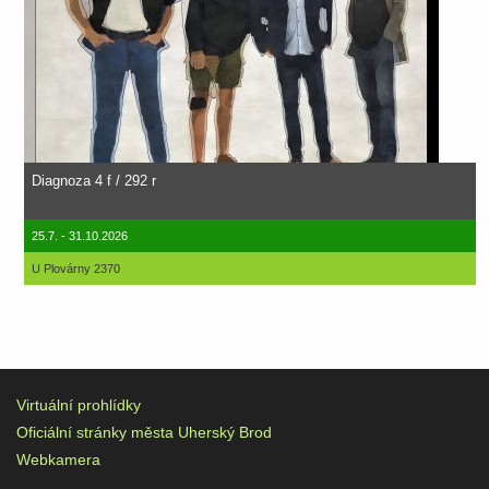
Diagnoza 4 f / 292 r
25.7. - 31.10.2026
U Plovárny 2370
Virtuální prohlídky
Oficiální stránky města Uherský Brod
Webkamera