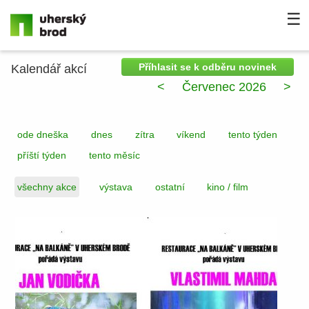
☰
Příhlasit se k odběru novinek
Kalendář akcí
<
Červenec 2026
>
ode dneška
dnes
zítra
víkend
tento týden
příští týden
tento měsíc
všechny akce
výstava
ostatní
kino / film