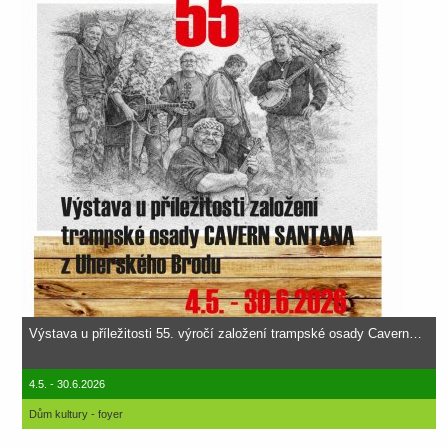
Výstava u příležitosti 55. výročí založení trampské osady Cavern…
4.5. - 30.6.2026
Dům kultury - foyer