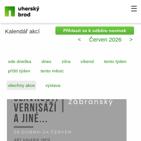
☰
Příhlasit se k odběru novinek
Kalendář akcí
<
Červen 2026
>
ode dneška
dnes
zítra
víkend
tento týden
příští týden
tento měsíc
všechny akce
výstava