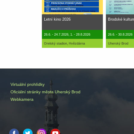
Letní kino 2026
Brodské kultur
26.6. - 24.7.2026, 1. - 28.8.2026
26.6. - 30.8.2026
Orelský stadion, Hvězdárna
Uherský Brod
Virtuální prohlídky
Oficiální stránky města Uherský Brod
Webkamera