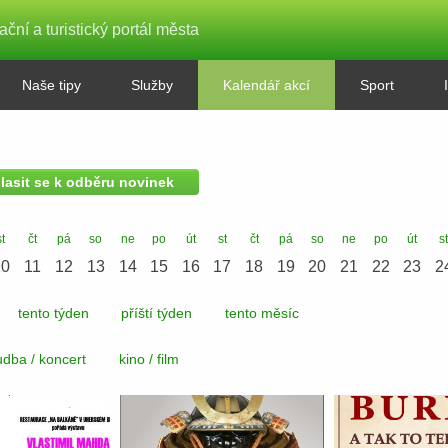
ační a turistický portál města
Naše tipy
Služby
Kalendář akcí
Sport
hlasit se k odběru novinek
st
čt
pá
so
ne
po
út
st
čt
pá
so
ne
po
út
s
10
11
12
13
14
15
16
17
18
19
20
21
22
23
2
tento týden
příští týden
tento měsíc
dba / koncert
kino / film