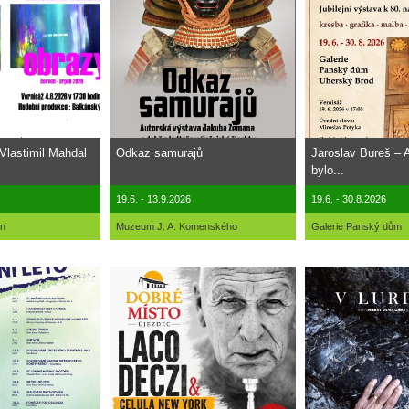
Vlastimil Mahdal
Odkaz samurajů
Jaroslav Bureš – A
bylo...
19.6. - 13.9.2026
19.6. - 30.8.2026
án
Muzeum J. A. Komenského
Galerie Panský dům