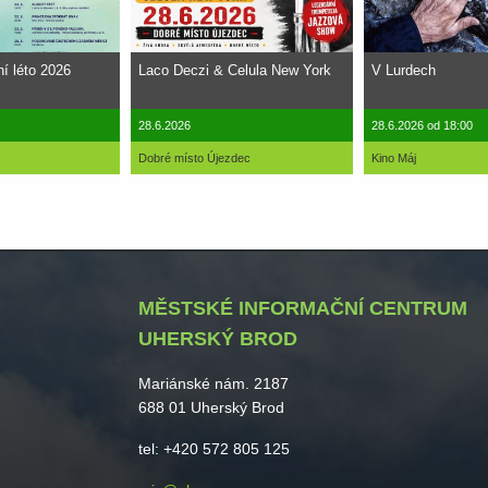
ní léto 2026
Laco Deczi & Celula New York
V Lurdech
28.6.2026
28.6.2026 od 18:00
Dobré místo Újezdec
Kino Máj
MĚSTSKÉ INFORMAČNÍ CENTRUM
UHERSKÝ BROD
Mariánské nám. 2187
688 01 Uherský Brod
tel: +420 572 805 125