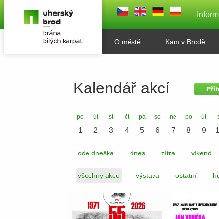
Inform
O městě
Kam v Brodě
Kalendář akcí
Pří
po
út
st
čt
pá
so
ne
po
út
1
2
3
4
5
6
7
8
9
ode dneška
dnes
zítra
víkend
všechny akce
výstava
ostatní
hu