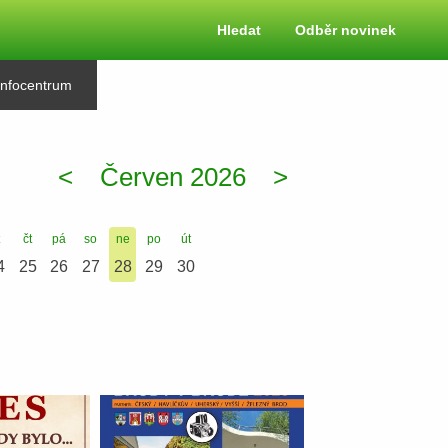
Hledat
Odběr novinek
Infocentrum
<
Červen 2026
>
t
čt
pá
so
ne
po
út
4
25
26
27
28
29
30