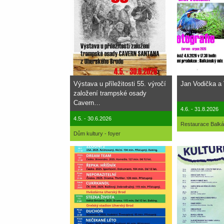
Výstava u příležitosti 55. výročí
Jan Vodička a 
založení trampské osady
Cavern…
4.6. - 31.8.2026
4.5. - 30.6.2026
Restaurace Balk
Dům kultury - foyer