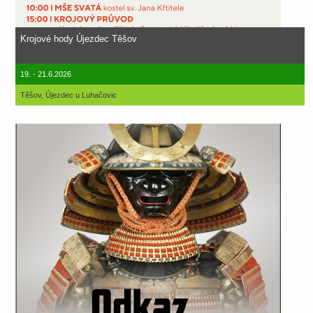
Krojové hody Újezdec Těšov
19. - 21.6.2026
Těšov, Újezdec u Luhačovic