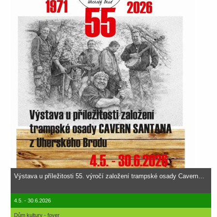
Výstava u příležitosti 55. výročí založení trampské osady Cavern…
4.5. - 30.6.2026
Dům kultury - foyer