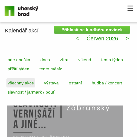
☰
Příhlasit se k odběru novinek
Kalendář akcí
<
Červen 2026
>
ode dneška
dnes
zítra
víkend
tento týden
příští týden
tento měsíc
všechny akce
výstava
ostatní
hudba / koncert
slavnost / jarmark / pouť